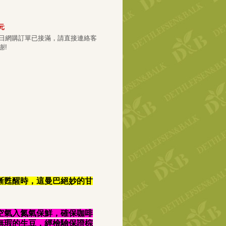
元
 元
日網購訂單已接滿，請直接連絡客
謝!
漸甦醒時，這曼巴絕妙的甘
空氣入氮氣保鮮，確保咖啡
無瑕的生豆，經檢驗保證棕