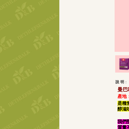
說 明
：
曼巴咖啡
產地
是種
醇滋
我們
質量