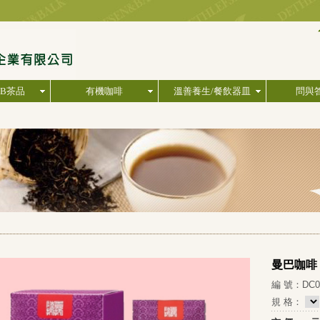
&B茶品
有機咖啡
溫善養生/餐飲器皿
問與答
曼巴咖啡
編 號：DC0
規 格：