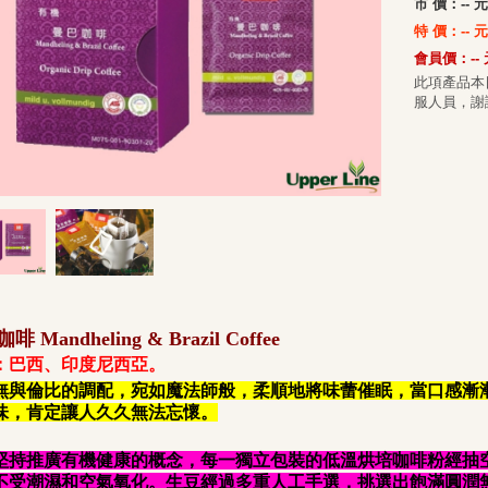
市 價：
--
元
特 價：-- 
會員價：--
此項產品本
服人員，謝
 Mandheling & Brazil Coffee
：巴西、印度尼西亞。
無與倫比的調配，宛如魔法師般，柔順地將味蕾催眠，當口感漸
味，肯定讓人久久無法忘懷。
堅持推廣有機健康的概念，每一獨立包裝的低溫烘培咖啡粉經抽
不受潮濕和空氣氧化。生豆經過多重人工手選，挑選出飽滿圓潤