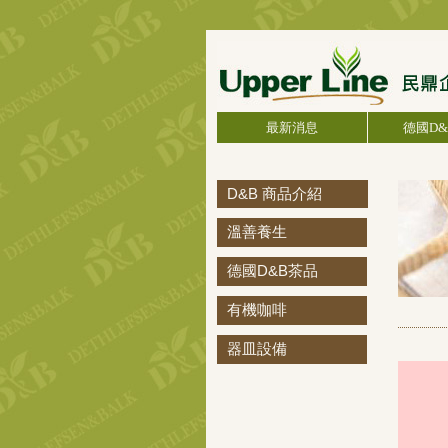
最新消息
德國D
D&B 商品介紹
溫善養生
德國D&B茶品
有機咖啡
器皿設備