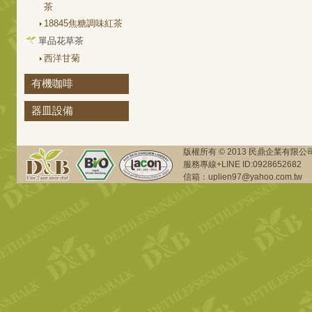
茶
18845焦糖調味紅茶
單品花草茶
西洋甘菊
有機咖啡
器皿設備
版權所有 © 2013 民鼎企業有限公司 All
服務專線+LINE ID:09286526
信箱：
uplien97@yahoo.com.tw